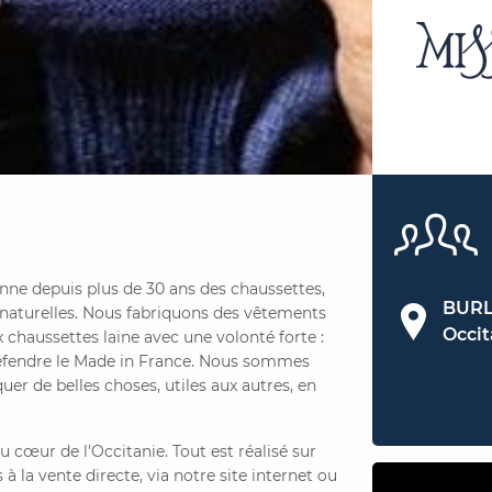
ionne depuis plus de 30 ans des chaussettes,
BURL
s naturelles. Nous fabriquons des vêtements
Occit
x chaussettes laine avec une volonté forte :
défendre le Made in France. Nous sommes
quer de belles choses, utiles aux autres, en
au cœur de l'Occitanie. Tout est réalisé sur
à la vente directe, via notre site internet ou