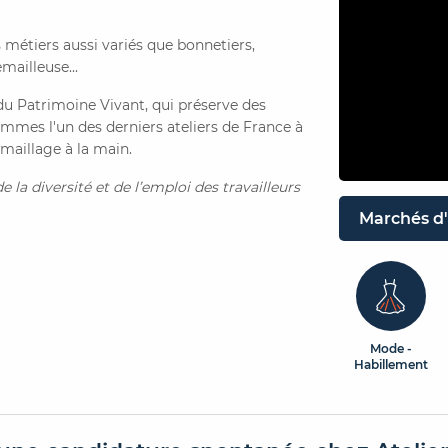
s métiers aussi variés que bonnetiers,
mailleuse...
 du Patrimoine Vivant, qui préserve des
sommes l'un des derniers ateliers de France à
emaillage à la main.
 la diversité et de l’emploi des travailleurs
Marchés d'
Mode -
Habillement