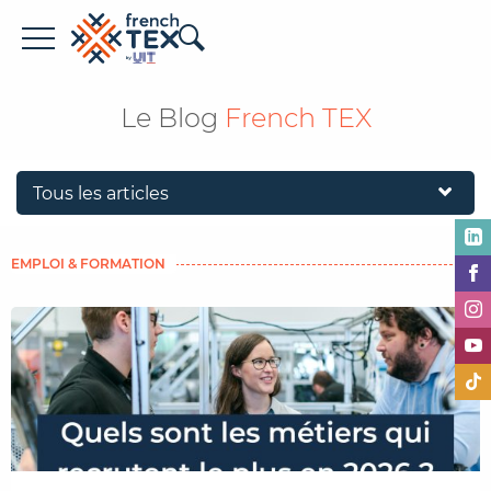
Offres d'emploi
Le Blog
French TEX
Entreprises
Métiers
Formations
EMPLOI & FORMATION
À propos de French TEX
Espace recruteur