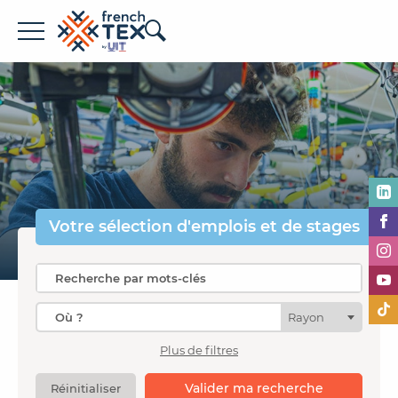
Offres d'emploi
Entreprises
Métiers
Formations
Votre sélection
d'emplois et de stages
À propos de French TEX
Rayon
Plus de filtres
Espace recruteur
Valider ma recherche
Réinitialiser