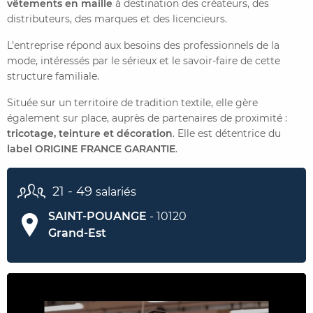
vêtements en maille
à destination des créateurs, des
distributeurs, des marques et des licencieurs.
CONTACTER FRENCH TEX
ACTUALITÉS
FOIRE AUX QUESTIONS
L’entreprise répond aux besoins des professionnels de la
mode, intéressés par le sérieux et le savoir-faire de cette
structure familiale.
Située sur un territoire de tradition textile, elle gère
également sur place, auprès de partenaires de proximité :
tricotage, teinture et décoration
. Elle est détentrice du
label ORIGINE FRANCE GARANTIE
.
21 - 49
salariés
SAINT-POUANGE
- 10120
Grand-Est