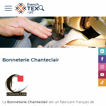
Offres d'emploi
Entreprises
Métiers
Formations
Bonneterie Chanteclair
À propos de French TEX
Espace recruteur
La
Bonneterie Chanteclair
est un fabricant français de