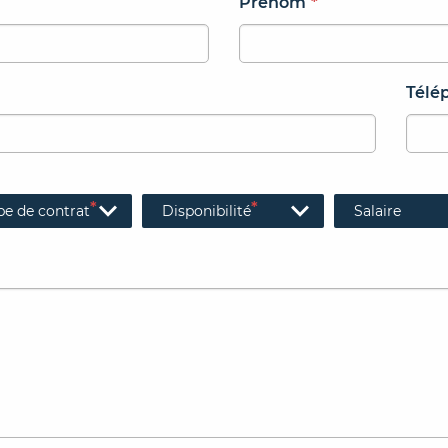
Prénom
*
Télé
*
*
pe de contrat
Disponibilité
Salaire