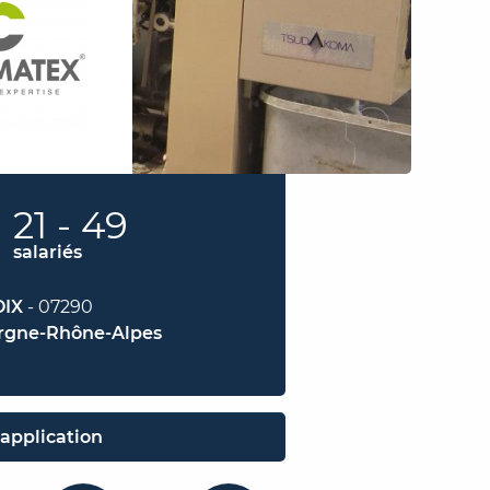
21 - 49
salariés
IX
- 07290
rgne-Rhône-Alpes
application