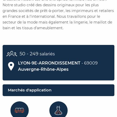
Notre studio créé des dessins originaux pour les plus
grandes sociétés de prêt-à-porter, les imprimeurs et retailers
CONTACTER FRENCH TEX
ACTUALITÉS
FOIRE AUX QUESTIONS
en France et à l'international. Nous travaillons pour le
secteur de la mode mais également la lingerie, le maillot de
bain et les tissus d'ameublement.
50 - 249
salariés
LYON-9E-ARRONDISSEMENT
- 69009
Auvergne-Rhône-Alpes
Marchés d'application