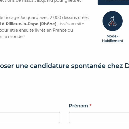
ections de tissus Jacquard pour gilets et
r le tissage Jacquard avec 2 000 dessins créés
l à Rillieux-la-Pape (Rhône)
, tissés au site
pour être ensuite livrés en France ou
rs le monde !
Mode -
Habillement
oser une candidature spontanée chez D
Prénom
*