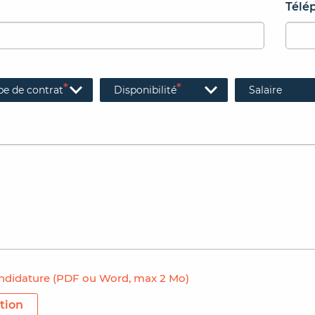
Télé
*
*
pe de contrat
Disponibilité
Salaire
ndidature (PDF ou Word, max 2 Mo)
tion