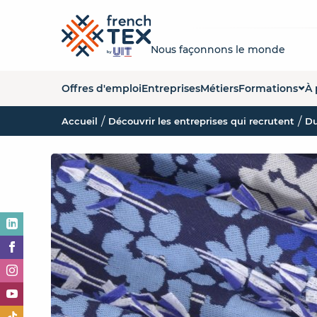
Nous façonnons le monde
Offres d'emploi
Entreprises
Métiers
Formations
À 
Accueil
Découvrir les entreprises qui recrutent
Liste des forma
Q
Du
Carte des form
La
Organismes de
No
Es
O