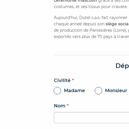
cérémonie masculin
grâce à ses coll
costumes, et ses tissus pour cravate.
Aujourd'hui, Dutel s.a.s. fait rayonne
chaque année depuis son
siège socia
de production de Panissières (Loire), 
exportés vers plus de 70 pays à trave
Dép
Civilité
*
Madame
Monsieur
Nom
*