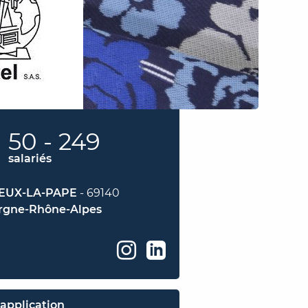
50 - 249
salariés
IEUX-LA-PAPE
- 69140
rgne-Rhône-Alpes
application