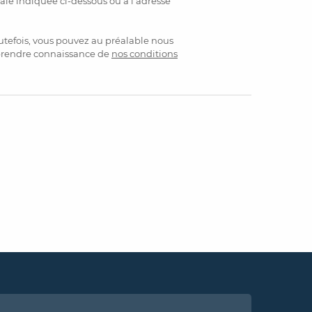
tale indiquée ci-dessous ou à l’adresse
utefois, vous pouvez au préalable nous
 prendre connaissance de
nos conditions