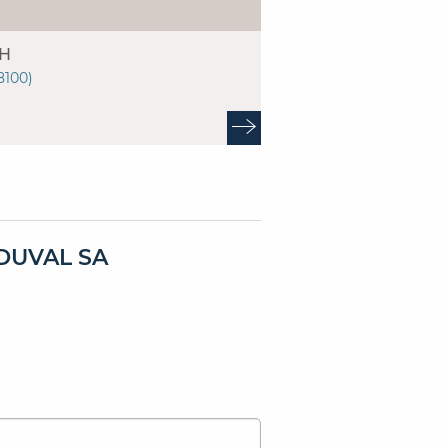
/H
8100)
 DUVAL SA