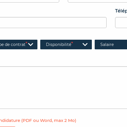
Télé
*
*
pe de contrat
Disponibilité
Salaire
ndidature (PDF ou Word, max 2 Mo)