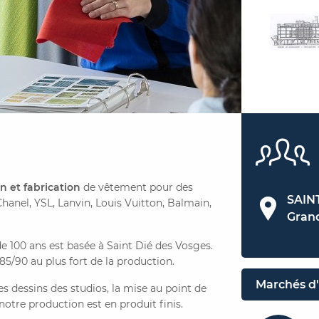
n et fabrication
de vêtement pour des
SAIN
hanel, YSL, Lanvin, Louis Vuitton, Balmain,
Gran
de 100 ans est basée à Saint Dié des Vosges.
/90 au plus fort de la production.
Marchés d'
es dessins des studios, la mise au point de
notre production est en produit finis.