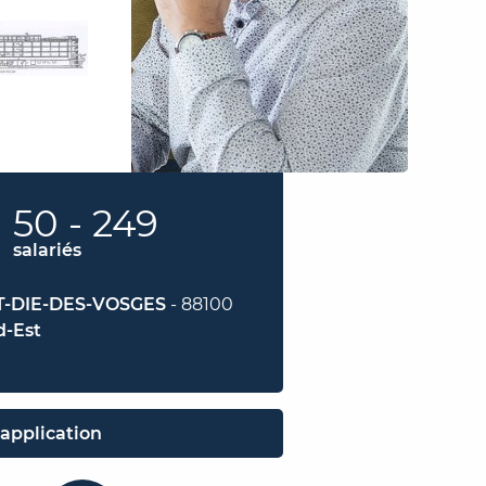
50 - 249
salariés
T-DIE-DES-VOSGES
- 88100
d-Est
application