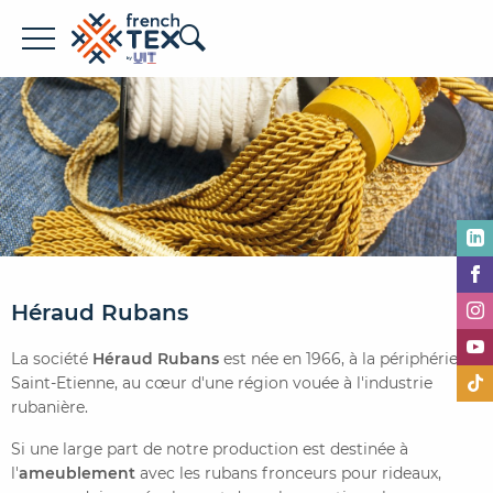
Offres d'emploi
Entreprises
Métiers
Formations
À propos de French TEX
Héraud Rubans
La société
Héraud Rubans
est née en 1966, à la périphérie de
Saint-Etienne, au cœur d'une région vouée à l'industrie
rubanière.
Si une large part de notre production est destinée à
Espace recruteur
l'
ameublement
avec les rubans fronceurs pour rideaux,