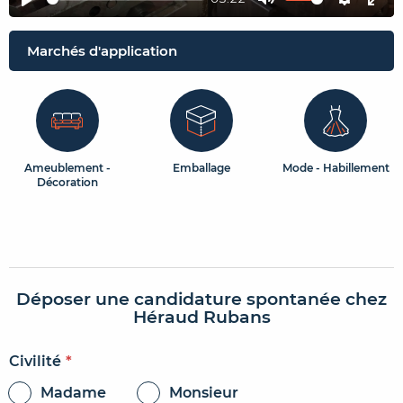
Play
Mute
Setting
Ent
ful
Marchés d'application
Ameublement -
Emballage
Mode - Habillement
Décoration
Déposer une candidature spontanée chez
Héraud Rubans
Civilité
*
Madame
Monsieur