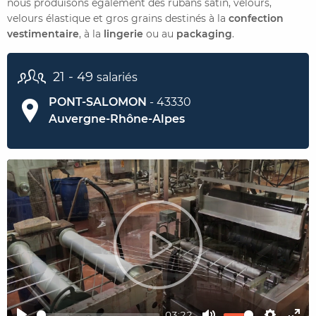
nous produisons également des rubans satin, velours,
velours élastique et gros grains destinés à la
confection
vestimentaire
, à la
lingerie
ou au
packaging
.
CONTACTER FRENCH TEX
ACTUALITÉS
FOIRE AUX QUESTIONS
21 - 49
salariés
PONT-SALOMON
- 43330
Auvergne-Rhône-Alpes
Play
03:22