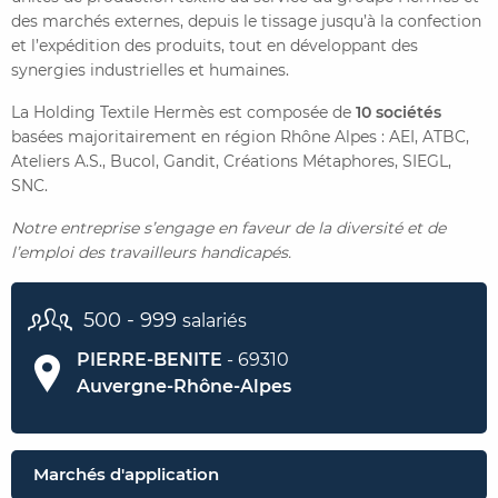
des marchés externes, depuis le tissage jusqu’à la confection
et l’expédition des produits, tout en développant des
CONTACTER FRENCH TEX
ACTUALITÉS
FOIRE AUX QUESTIONS
synergies industrielles et humaines.
La Holding Textile Hermès est composée de
10 sociétés
basées majoritairement en région Rhône Alpes : AEI, ATBC,
Ateliers A.S., Bucol, Gandit, Créations Métaphores, SIEGL,
SNC.
Notre entreprise s’engage en faveur de la diversité et de
l’emploi des travailleurs handicapés.
500 - 999
salariés
PIERRE-BENITE
- 69310
Auvergne-Rhône-Alpes
Marchés d'application