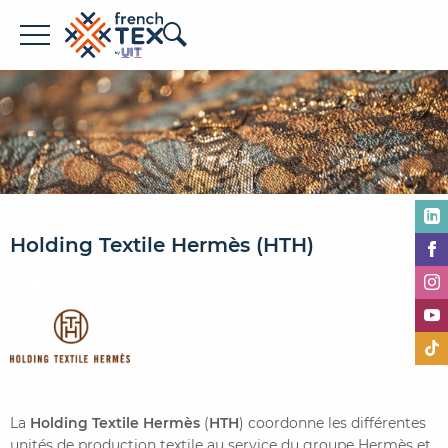
Offres d'emploi
Entreprises
Métiers
Formations
Holding Textile Hermès (HTH)
À propos de French TEX
La
Holding Textile Hermès
(
HTH
) coordonne les différentes
Espace recruteur
unités de production textile au service du groupe Hermès et