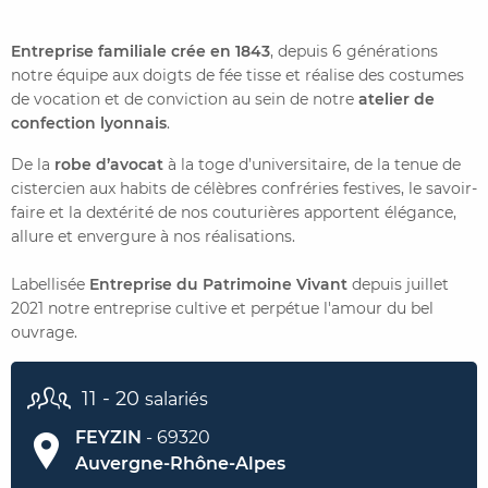
Entreprise familiale crée en 1843
, depuis 6 générations
CONTACTER FRENCH TEX
ACTUALITÉS
FOIRE AUX QUESTIONS
notre équipe aux doigts de fée tisse et réalise des costumes
de vocation et de conviction au sein de notre
atelier de
confection lyonnais
.
De la
robe d’avocat
à la toge d’universitaire, de la tenue de
cistercien aux habits de célèbres confréries festives, le savoir-
faire et la dextérité de nos couturières apportent élégance,
allure et envergure à nos réalisations.
Labellisée
Entreprise du Patrimoine Vivant
depuis juillet
2021 notre entreprise cultive et perpétue l'amour du bel
ouvrage.
11 - 20
salariés
FEYZIN
- 69320
Auvergne-Rhône-Alpes