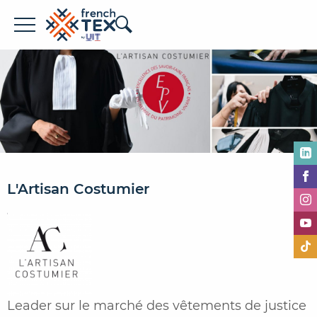
Offres d'emploi
Entreprises
Métiers
Formations
À propos de French TEX
L'Artisan Costumier
Espace recruteur
Leader sur le marché des vêtements de justice