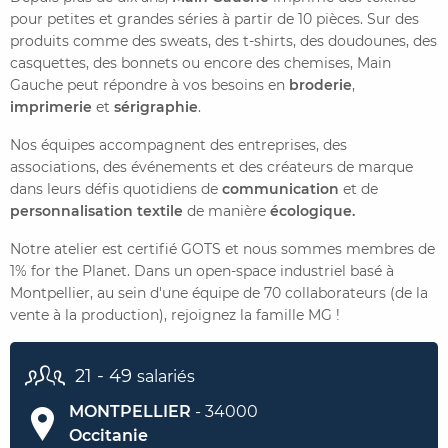
pour petites et grandes séries à partir de 10 pièces. Sur des
produits comme des sweats, des t-shirts, des doudounes, des
CONTACTER FRENCH TEX
ACTUALITÉS
FOIRE AUX QUESTIONS
casquettes, des bonnets ou encore des chemises, Main
Gauche peut répondre à vos besoins en
broderie
,
imprimerie
et
sérigraphie
.
Nos équipes accompagnent des entreprises, des
associations, des événements et des créateurs de marque
dans leurs défis quotidiens de
communication
et de
personnalisation textile
de manière
écologique
.
Notre atelier est certifié GOTS et nous sommes membres de
1% for the Planet. Dans un open-space industriel basé à
Montpellier, au sein d'une équipe de 70 collaborateurs (de la
vente à la production), rejoignez la famille MG !
21 - 49
salariés
MONTPELLIER
- 34000
Occitanie