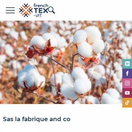
Offres d'emploi
Entreprises
Métiers
Formations
À propos de French TEX
Sas la fabrique and co
Espace recruteur