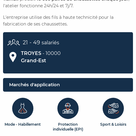
l'atelier fonctionne 24h/24 et 7j/7.
CONTACTER FRENCH TEX
ACTUALITÉS
FOIRE AUX QUESTIONS
L'entreprise utilise des fils à haute technicité pour la
fabrication de ses chaussettes.
21 - 49
salariés
TROYES
- 10000
Grand-Est
Marchés d'application
Mode - Habillement
Protection
Sport & Loisirs
individuelle (EPI)