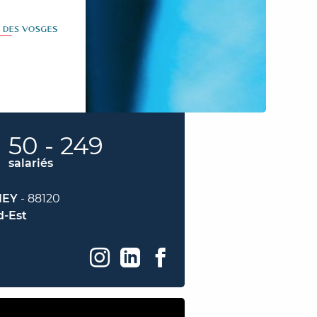
50 - 249
salariés
NEY
- 88120
d-Est