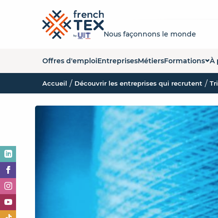
Nous façonnons le monde
Offres d'emploi
Entreprises
Métiers
Formations
À 
Accueil
Découvrir les entreprises qui recrutent
Liste des forma
Q
Tr
Carte des form
La
Organismes de
No
Es
O