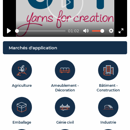
01:02
Play
Mute
Setting
Ent
ful
Marchés d'application
Agriculture
Ameublement -
Bâtiment -
Décoration
Construction
Emballage
Génie civil
Industrie