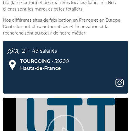
bio (laine, coton) et des matières locales (laine, lin). Nos
clients sont les marques et les retailers.
CONTACTER FRENCH TEX
ACTUALITÉS
FOIRE AUX QUESTIONS
Nos différents sites de fabrication en France et en Europe
Centrale sont ultra-automatisés et l’innovation et la
recherche sont au cœur de notre métier.
21 - 49
salariés
TOURCOING
- 59200
Hauts-de-France
Play