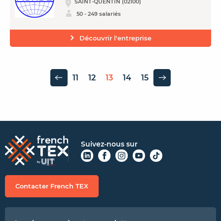
SAINT-QUENTIN (02100)
50 - 249 salariés
Découvrir l'entreprise
11
12
13
14
15
Page précédente
Page suivante
Suivez-nous sur
Contacter French TEX