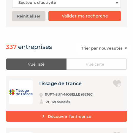
Valider ma recherche
Réinitialiser
CONTACTER FRENCH TEX
ACTUALITÉS
FOIRE AUX QUESTIONS
337
entreprises
Vue liste
Vue carte
Tissage de france
RUPT-SUR-MOSELLE (88360)
21 - 49 salariés
Découvrir l'entreprise