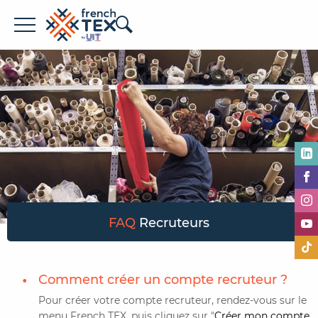
Offres d'emploi
Entreprises
Métiers
Formations
À propos de French TEX
FAQ
Recruteurs
Comment créer un compte recruteur ?
Pour créer votre compte recruteur, rendez-vous sur le
Espace recruteur
menu French TEX, puis cliquez sur "
Créer mon compte