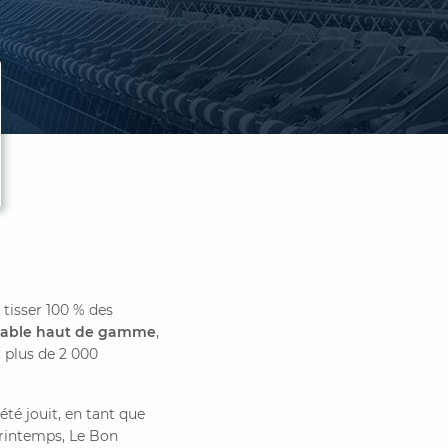
e tisser 100 % des
table haut de gamme
,
t plus de 2 000
été jouit, en tant que
Printemps, Le Bon