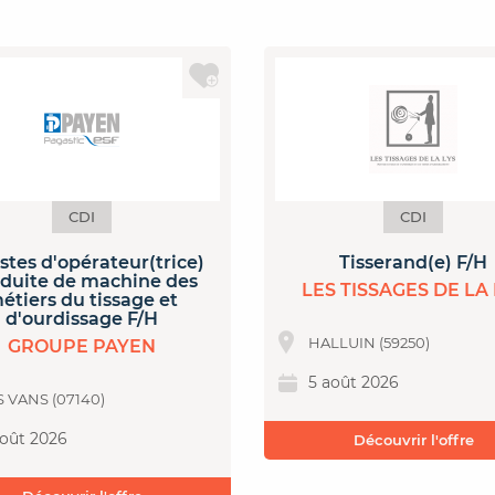
CDI
CDI
stes d'opérateur(trice)
Tisserand(e) F/H
duite de machine des
LES TISSAGES DE LA 
étiers du tissage et
d'ourdissage F/H
HALLUIN (59250)
GROUPE PAYEN
5 août 2026
S VANS (07140)
août 2026
Découvrir l'offre