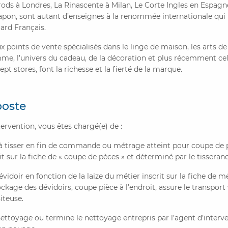
ods à Londres, La Rinascente à Milan, Le Corte Ingles en Espag
apon, sont autant d’enseignes à la renommée internationale qui 
rd Français.
oints de vente spécialisés dans le linge de maison, les arts de 
me, l’univers du cadeau, de la décoration et plus récemment ce
t stores, font la richesse et la fierté de la marque.
poste
tervention, vous êtes chargé(e) de :
r à tisser en fin de commande ou métrage atteint pour coupe de 
rit sur la fiche de « coupe de pèces » et déterminé par le tisserand
évidoir en fonction de la laize du métier inscrit sur la fiche de mét
ckage des dévidoirs, coupe pièce à l’endroit, assure le transport 
iteuse.
 nettoyage ou termine le nettoyage entrepris par l’agent d’interv