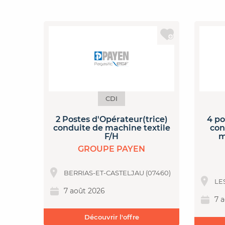
CDI
ture
2 Postes d'Opérateur(trice)
4 po
embre
conduite de machine textile
con
F/H
m
GROUPE PAYEN
BERRIAS-ET-CASTELJAU (07460)
LE
7 août 2026
7 
Découvrir l'offre