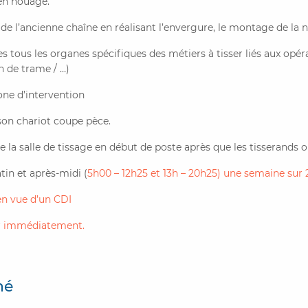
en nouage.
e l’ancienne chaîne en réalisant l’envergure, le montage de la n
es tous les organes spécifiques des métiers à tisser liés aux opér
on de trame / …)
one d’intervention
 son chariot coupe pèce.
e la salle de tissage en début de poste après que les tisserands o
tin et après-midi (
5h00 – 12h25 et
13h – 20h25) une semaine sur 2
n vue d’un CDI
ir immédiatement.
hé