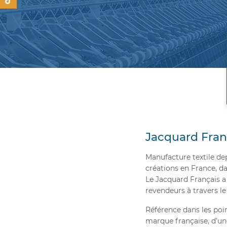
Jacquard Fran
Manufacture textile de
créations en France, d
Le Jacquard Français a 
revendeurs à travers l
Référence dans les point
marque française, d’un