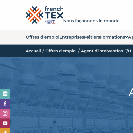
Nous façonnons le monde
Offres d'emploi
Entreprises
Métiers
Formations
À 
Accueil
Offres d'emploi
Agent d’intervention F/H
Liste des forma
Q
Carte des form
La
Organismes de
No
Es
O