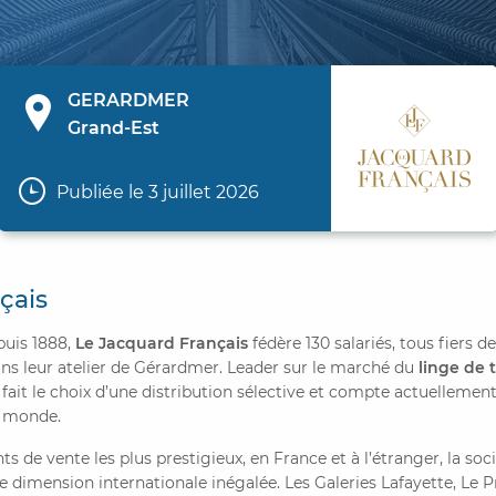
GERARDMER
Grand-Est
Publiée le 3 juillet 2026
çais
puis 1888,
Le Jacquard Français
fédère 130 salariés, tous fiers d
ans leur atelier de Gérardmer. Leader sur le marché du
linge de 
fait le choix d’une distribution sélective et compte actuellemen
e monde.
s de vente les plus prestigieux, en France et à l’étranger, la soci
e dimension internationale inégalée. Les Galeries Lafayette, Le 