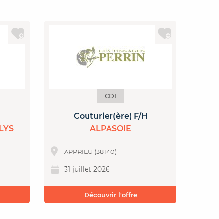
CDI
Couturier(ère) F/H
Dire
LYS
ALPASOIE
APPRIEU (38140)
MA
31 juillet 2026
31
Découvrir l'offre