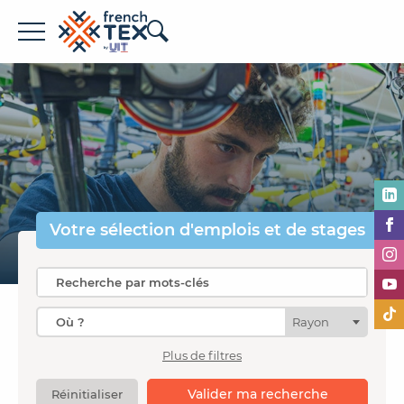
Offres d'emploi
Entreprises
Métiers
Formations
Votre sélection
d'emplois et de stages
À propos de French TEX
Rayon
Plus de filtres
Espace recruteur
Valider ma recherche
Réinitialiser