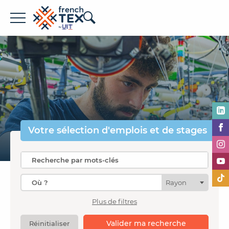
Offres d'emploi
Entreprises
Métiers
Formations
Votre sélection
d'emplois et de stages
À propos de French TEX
Rayon
Plus de filtres
Espace recruteur
Valider ma recherche
Réinitialiser