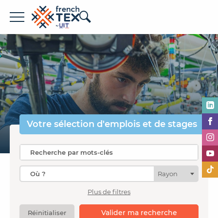
Offres d'emploi
Entreprises
Métiers
Formations
Votre sélection
d'emplois et de stages
À propos de French TEX
Rayon
Plus de filtres
Espace recruteur
Valider ma recherche
Réinitialiser