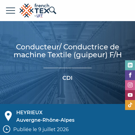
Offres d'emploi
Entreprises
Conducteur/ Conductrice de
machine Textile (guipeur) F/H
Métiers
Formations
CDI
À propos de French TEX
HEYRIEUX
Auvergne-Rhône-Alpes
Espace recruteur
Publiée le 9 juillet 2026