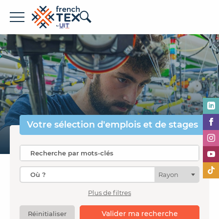
Offres d'emploi
Entreprises
Métiers
Formations
Votre sélection
d'emplois et de stages
À propos de French TEX
Rayon
Plus de filtres
Espace recruteur
Valider ma recherche
Réinitialiser