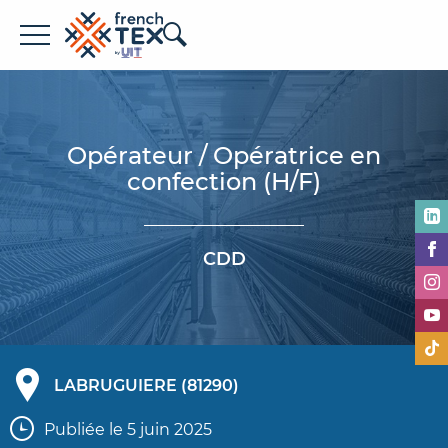
Offres d'emploi
Entreprises
Opérateur / Opératrice en
confection (H/F)
Métiers
Formations
CDD
À propos de French TEX
LABRUGUIERE (81290)
Espace recruteur
Publiée le 5 juin 2025