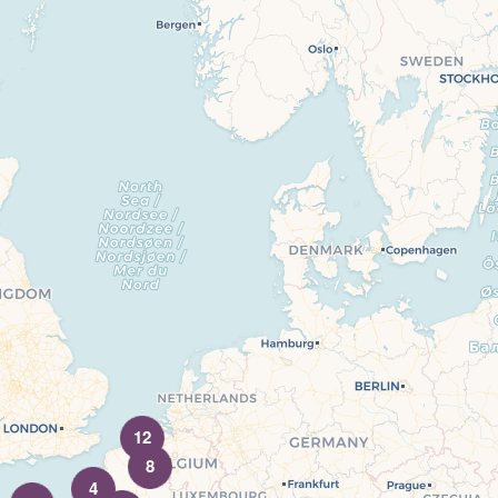
12
8
4