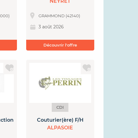
NEYRET
2000)
GRAMMOND (42140)
3 août 2026
Découvrir l'offre
CDI
uction
Couturier(ère) F/H
ALPASOIE