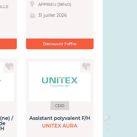
APPRIEU (38140)
ILLE
31 juillet 2026
Découvrir l'offre
CDD
(ne) /
Assistant polyvalent F/H
 de
UNITEX AURA
/H