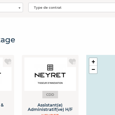
tage
+
−
CDD
 &
Assistant(e)
Administratif(ve) H/F