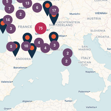
5
13
6
7
17
2
14
75
3
4
3
10
5
4
2
2