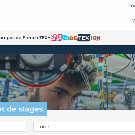
CO
propos de French TEX
tions
ui sommes-nous ?
ations
 démarche French Tex
s formations
s partenaires
pace Presse
penWeeks
et de stages