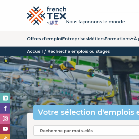
Nous façonnons le monde
Offres d'emploi
Entreprises
Métiers
Formations
À 
Accueil
Recherche emplois ou stages
Liste des forma
Q
Carte des form
La
Organismes de
No
Es
O
Votre sélection
d'emplois 