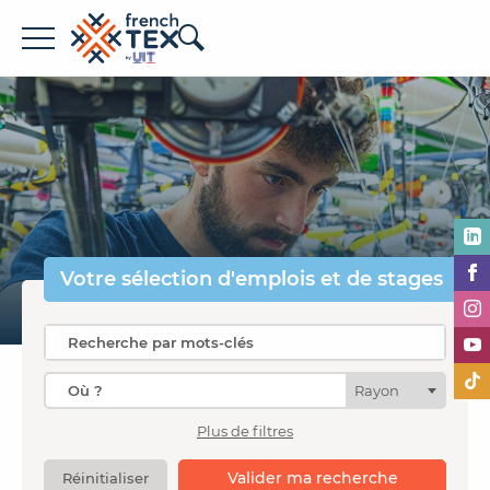
Offres d'emploi
Entreprises
Métiers
Formations
Votre sélection
d'emplois et de stages
À propos de French TEX
Rayon
Plus de filtres
Espace recruteur
Valider ma recherche
Réinitialiser