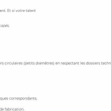
t. Et si votre talent
capés.
iers circulaires (petits diamètres) en respectant les dossiers t
iques correspondants.
e fabrication.