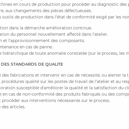
achines en cours de production pour procéder au diagnostic des 
ire, aux changements des pièces défectueuses.
es outils de production dans l'état de conformité exigé par les no
ition dans la démarche amélioration continue.
tion du personnel nouvellement affecté dans l'atelier.
ion et l’approvisionnement des composants.
aintenance en cas de panne.
le hiérarchique de toute anomalie constatée (sur le process, les
 DES STANDARDS DE QUALITE
 des fabrications et intervenir en cas de nécessité, ou alerter la 
 procédures qualité sur les postes de travail de l'atelier et au re
ration susceptible d'améliorer la qualité et la satisfaction du cli
le en cas de non-conformité des produits fabriqués ou des compos
t procéder aux interventions nécessaires sur le process.
 des articles.