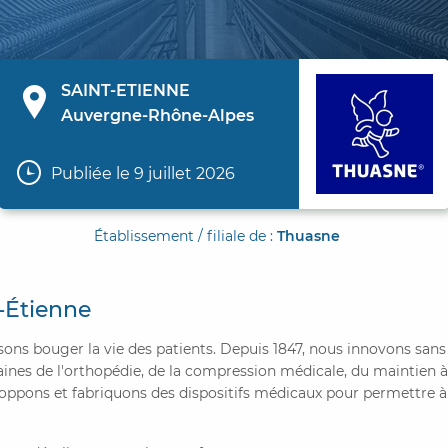
SAINT-ETIENNE
Auvergne-Rhône-Alpes
Publiée le 9 juillet 2026
Établissement / filiale de :
Thuasne
-Étienne
sons bouger la vie des patients. Depuis 1847, nous innovons sa
ines de l'orthopédie, de la compression médicale, du maintien à
oppons et fabriquons des dispositifs médicaux pour permettre à