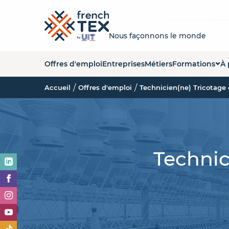
Nous façonnons le monde
Offres d'emploi
Entreprises
Métiers
Formations
À 
Accueil
Offres d'emploi
Technicien(ne) Tricotage 
Liste des forma
Q
Carte des form
La
Organismes de
No
Technic
Es
O