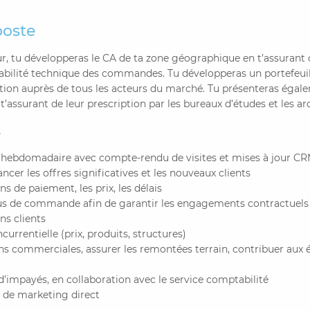
poste
r, tu développeras le CA de ta zone géographique en t’assurant
isabilité technique des commandes. Tu développeras un portefeui
tion auprès de tous les acteurs du marché. Tu présenteras égal
 t’assurant de leur prescription par les bureaux d’études et les ar
.
 hebdomadaire avec compte-rendu de visites et mises à jour C
lancer les offres significatives et les nouveaux clients
s de paiement, les prix, les délais
us de commande afin de garantir les engagements contractuels
ns clients
currentielle (prix, produits, structures)
ons commerciales, assurer les remontées terrain, contribuer aux
 d’impayés, en collaboration avec le service comptabilité
s de marketing direct