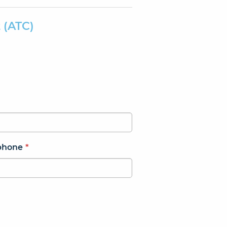
 (ATC)
phone
*