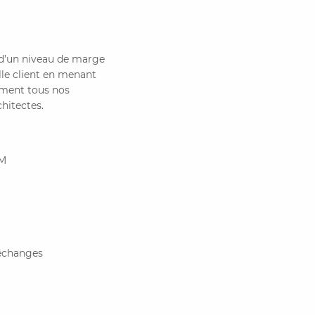
 d’un niveau de marge
lle client en menant
ement tous nos
chitectes.
RM
 échanges