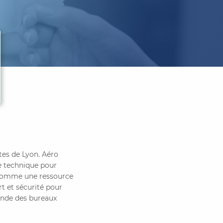
rtes de Lyon. Aéro
le technique pour
ir comme une ressource
rt et sécurité pour
onde des bureaux