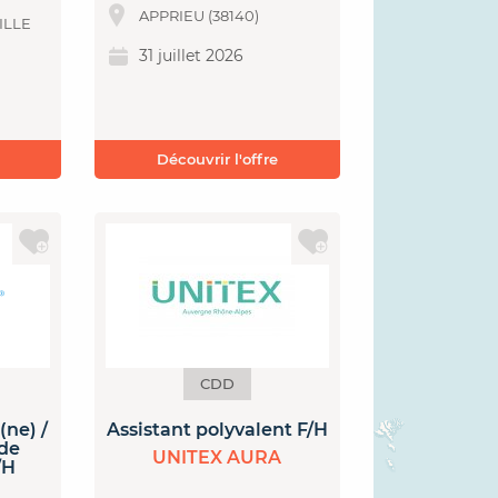
APPRIEU (38140)
ILLE
31 juillet 2026
Découvrir l'offre
CDD
(ne) /
Assistant polyvalent F/H
 de
UNITEX AURA
/H