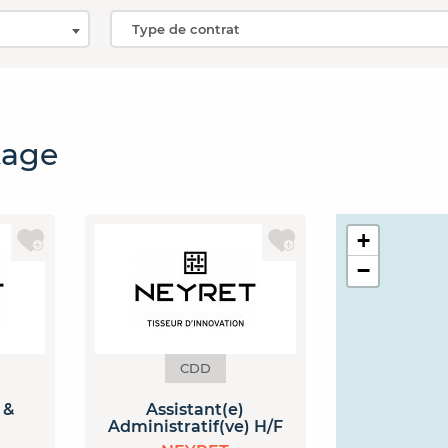
tage
+
−
CDD
 &
Assistant(e)
Administratif(ve) H/F