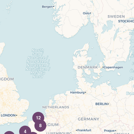
12
8
4