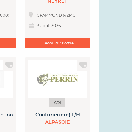
NEYRET
2000)
GRAMMOND (42140)
3 août 2026
Découvrir l'offre
CDI
uction
Couturier(ère) F/H
ALPASOIE