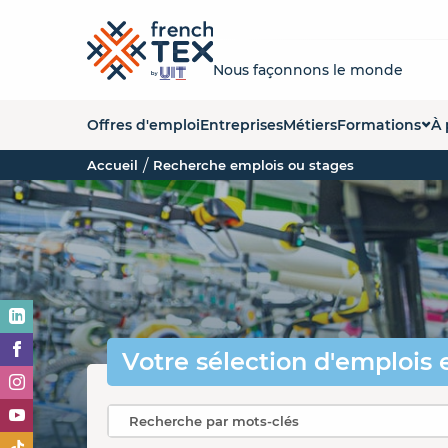
Nous façonnons le monde
Offres d'emploi
Entreprises
Métiers
Formations
À 
Accueil
Recherche emplois ou stages
Liste des forma
Q
Carte des form
La
Organismes de
No
Es
O
Votre sélection
d'emplois 