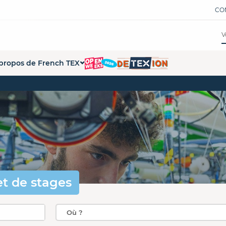
CO
propos de French TEX
tions
ui sommes-nous ?
ations
 démarche French Tex
s formations
s partenaires
pace Presse
penWeeks
et de stages