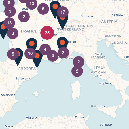
6
13
6
5
17
2
13
75
3
4
3
10
5
4
2
2