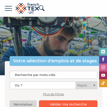
Offres d'emploi
Entreprises
Métiers
Formations
Votre sélection
d'emplois et de stages
À propos de French TEX
Rayon
Plus de filtres
Espace recruteur
Valider ma recherche
Réinitialiser