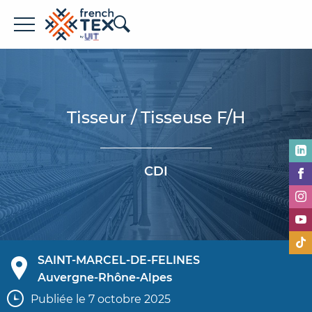
Offres d'emploi
Entreprises
Tisseur / Tisseuse F/H
Métiers
Formations
CDI
À propos de French TEX
SAINT-MARCEL-DE-FELINES
Auvergne-Rhône-Alpes
Espace recruteur
Publiée le 7 octobre 2025