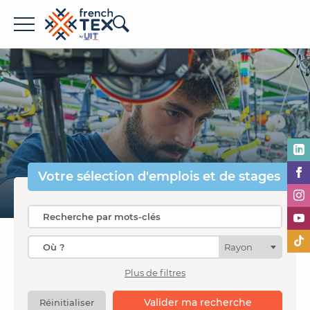
Offres d'emploi
Entreprises
Métiers
Formations
Votre sélection
d'emplois et de stages
À propos de French TEX
Rayon
Plus de filtres
Espace recruteur
Valider ma recherche
Réinitialiser