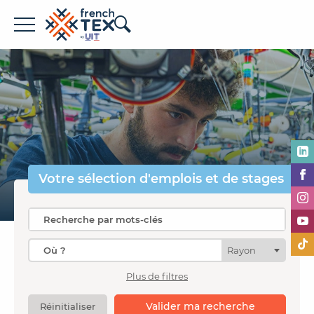
Offres d'emploi
Entreprises
Métiers
Formations
Votre sélection
d'emplois et de stages
À propos de French TEX
Rayon
Plus de filtres
Espace recruteur
Valider ma recherche
Réinitialiser