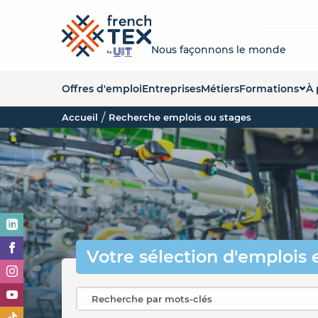
Nous façonnons le monde
Offres d'emploi
Entreprises
Métiers
Formations
À 
Accueil
Recherche emplois ou stages
Liste des forma
Q
Carte des form
La
Organismes de
No
Es
O
Votre sélection
d'emplois 