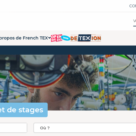
CO
propos de French TEX
tions
ui sommes-nous ?
ations
 démarche French Tex
s formations
s partenaires
pace Presse
penWeeks
et de stages