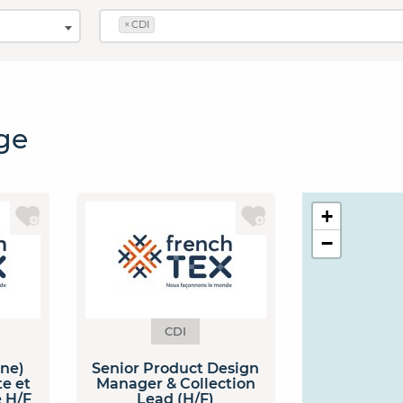
×
CDI
ge
+
−
CDI
(ne)
Senior Product Design
te et
Manager & Collection
e H/F
Lead (H/F)