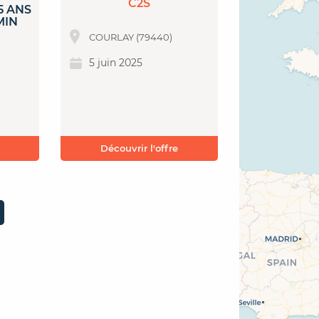
C2S
5 ANS
MIN
COURLAY (79440)
5 juin 2025
Découvrir l'offre
age suivante