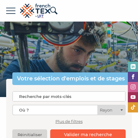
Offres d'emploi
Entreprises
Métiers
Formations
Votre sélection
d'emplois et de stages
À propos de French TEX
Rayon
Plus de filtres
Espace recruteur
Valider ma recherche
Réinitialiser