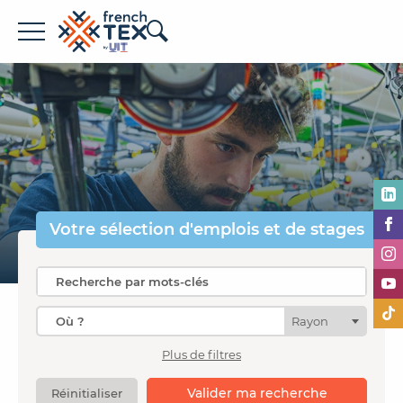
Offres d'emploi
Entreprises
Métiers
Formations
Votre sélection
d'emplois et de stages
À propos de French TEX
Rayon
Plus de filtres
Espace recruteur
Valider ma recherche
Réinitialiser