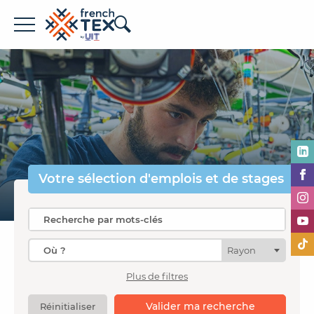
Offres d'emploi
Entreprises
Métiers
Formations
Votre sélection
d'emplois et de stages
À propos de French TEX
Rayon
Plus de filtres
Espace recruteur
Valider ma recherche
Réinitialiser