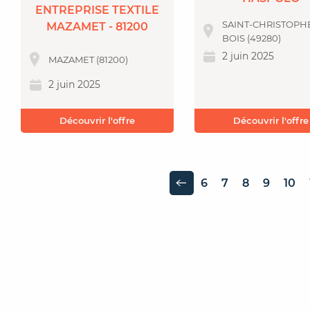
ENTREPRISE TEXTILE
SAINT-CHRISTOPH
MAZAMET - 81200
BOIS (49280)
2 juin 2025
MAZAMET (81200)
2 juin 2025
Découvrir l'offre
Découvrir l'offre
6
7
8
9
10
Page précédente