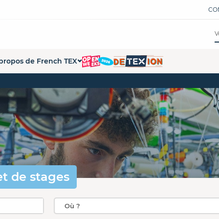
CO
propos de French TEX
tions
ui sommes-nous ?
ations
 démarche French Tex
s formations
s partenaires
pace Presse
penWeeks
et de stages