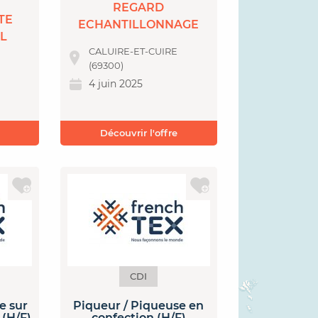
REGARD
TE
ECHANTILLONNAGE
L
CALUIRE-ET-CUIRE
(69300)
4 juin 2025
Découvrir l'offre
CDI
e sur
Piqueur / Piqueuse en
 (H/F)
confection (H/F)