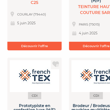
(H/F)
C2S
TEINTURE HAU
COUTURE SAR
COURLAY (79440)
5 juin 2025
PARIS (75015)
4 juin 2025
Découvrir l'offre
Découvrir l'offre
CDI
CDI
Prototypiste en
Brodeur / Brodeus
confection luxe (H/F)
machine multitête