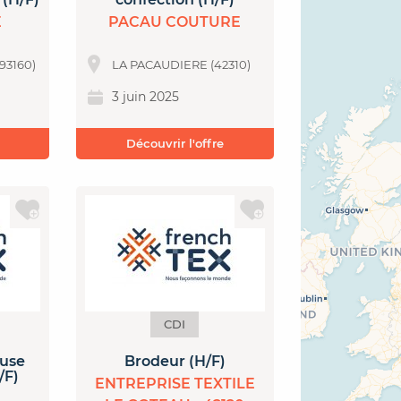
E
PACAU COUTURE
93160)
LA PACAUDIERE (42310)
3 juin 2025
Découvrir l'offre
CDI
euse
Brodeur (H/F)
/F)
ENTREPRISE TEXTILE