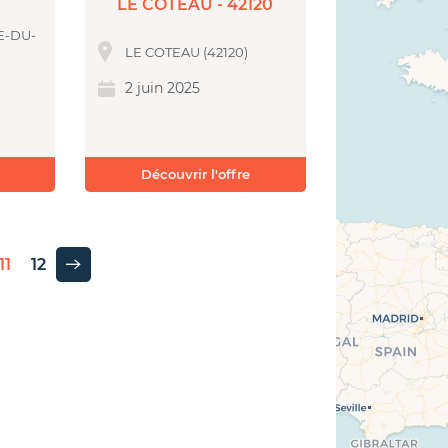
LE COTEAU - 42120
E-DU-
LE COTEAU (42120)
2 juin 2025
Découvrir l'offre
11
12
Page suivante