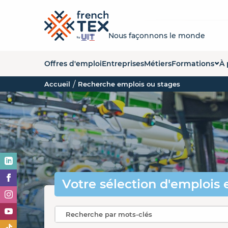
Nous façonnons le monde
Offres d'emploi
Entreprises
Métiers
Formations
À 
Accueil
Recherche emplois ou stages
Liste des forma
Q
Carte des form
La
Organismes de
No
Es
O
Votre sélection
d'emplois 