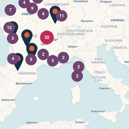
4
9
7
4
11
12
52
3
2
2
4
5
3
2
2