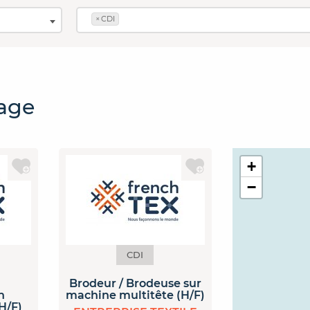
×
CDI
tage
+
−
CDI
Brodeur / Brodeuse sur
n
machine multitête (H/F)
(H/F)