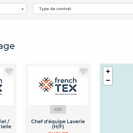
tage
+
−
CDI
el /
Chef d'équipe Laverie
ielle
(H/F)