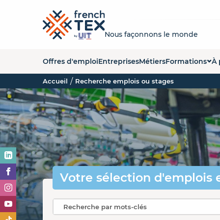
Nous façonnons le monde
Offres d'emploi
Entreprises
Métiers
Formations
À 
Accueil
Recherche emplois ou stages
Liste des forma
Q
Carte des form
La
Organismes de
No
Es
O
Votre sélection
d'emplois 