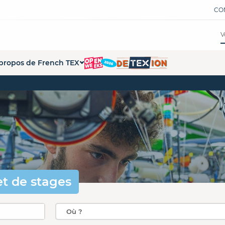
CO
propos de French TEX
tions
ui sommes-nous ?
ations
 démarche French Tex
s formations
s partenaires
pace Presse
penWeeks
et de stages