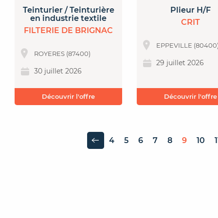
Teinturier / Teinturière
Plieur H/F
en industrie textile
CRIT
FILTERIE DE BRIGNAC
EPPEVILLE (80400
ROYERES (87400)
29 juillet 2026
30 juillet 2026
Découvrir l'offre
Découvrir l'offre
4
5
6
7
8
9
10
1
Page précédente