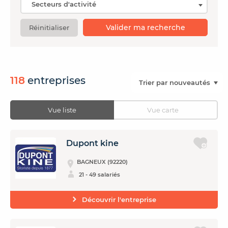
Valider ma recherche
Réinitialiser
CONTACTER FRENCH TEX
ACTUALITÉS
FOIRE AUX QUESTIONS
118
entreprises
Vue liste
Vue carte
Dupont kine
BAGNEUX (92220)
21 - 49 salariés
Découvrir l'entreprise