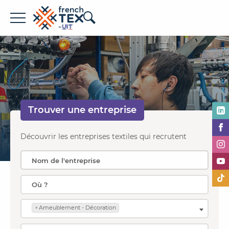
Offres d'emploi
Entreprises
Métiers
Trouver une
entreprise
Formations
À propos de French TEX
Découvrir les entreprises textiles qui recrutent
×
Ameublement - Décoration
Espace recruteur