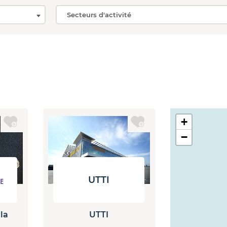
+
−
UTTI
la
UTTI