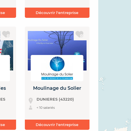
ise
Découvrir l'entreprise
ies
Moulinage du Solier
RES
DUNIERES (43220)
< 10 salariés
ise
Découvrir l'entreprise