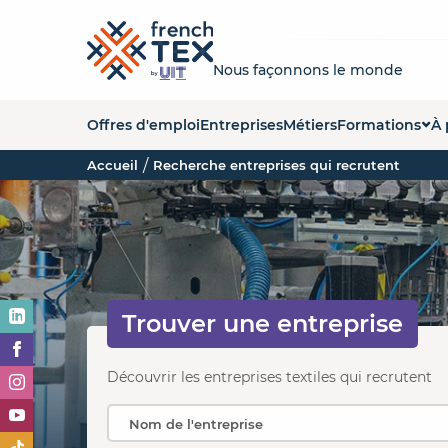
Nous façonnons le monde
Offres d'emploi
Entreprises
Métiers
Formations
À 
Accueil
Recherche entreprises qui recrutent
Liste des forma
Q
Carte des form
La
Organismes de
No
Es
Trouver une
entreprise
O
Découvrir les entreprises textiles qui recrutent