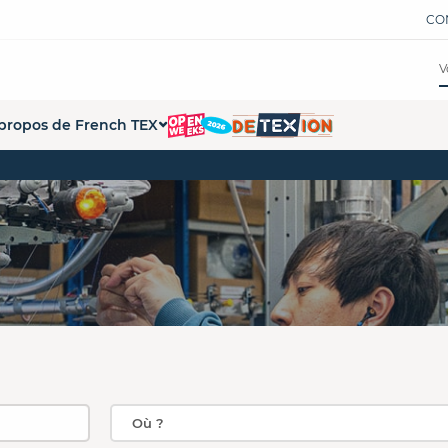
CO
propos de French TEX
tions
ui sommes-nous ?
ations
 démarche French Tex
s formations
s partenaires
pace Presse
penWeeks