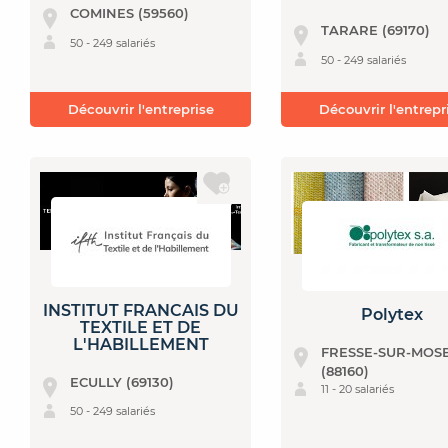
COMINES (59560)
TARARE (69170)
50 - 249 salariés
50 - 249 salariés
Découvrir l'entreprise
Découvrir l'entrepr
INSTITUT FRANCAIS DU
Polytex
TEXTILE ET DE
L'HABILLEMENT
FRESSE-SUR-MOS
(88160)
ECULLY (69130)
11 - 20 salariés
50 - 249 salariés