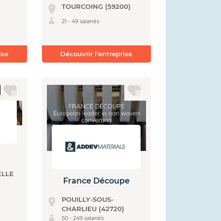
TOURCOING (59200)
21 - 49 salariés
ise
Découvrir l'entreprise
ELLE
France Découpe
POUILLY-SOUS-
CHARLIEU (42720)
50 - 249 salariés