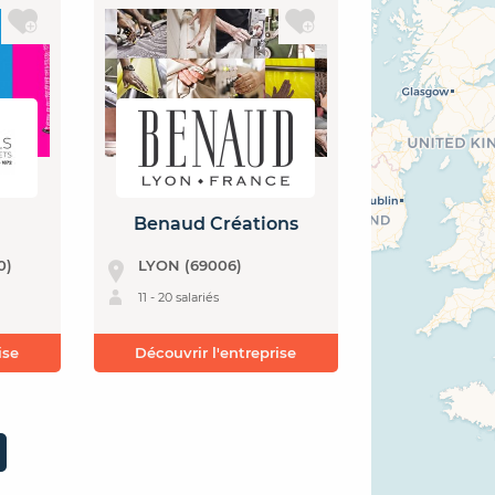
Benaud Créations
0)
LYON (69006)
11 - 20 salariés
ise
Découvrir l'entreprise
age suivante