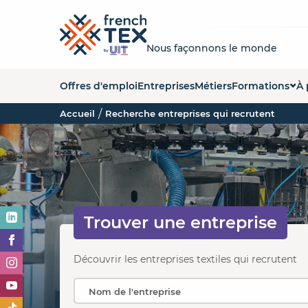
Nous façonnons le monde
Offres d'emploi
Entreprises
Métiers
Formations
À 
Accueil
Recherche entreprises qui recrutent
Liste des forma
Q
Carte des form
La
Organismes de
No
Es
Trouver une
entreprise
O
Découvrir les entreprises textiles qui recrutent