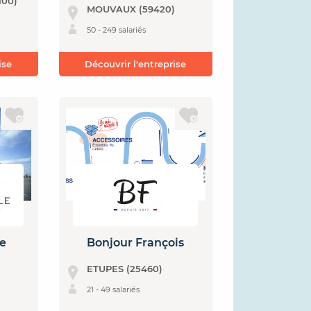
100)
MOUVAUX (59420)
50 - 249 salariés
ise
Découvrir l'entreprise
le
Bonjour François
ETUPES (25460)
21 - 49 salariés