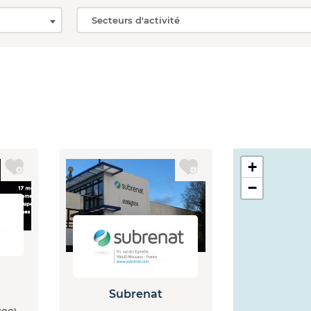
+
−
Subrenat