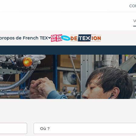
CO
propos de French TEX
tions
ui sommes-nous ?
ations
 démarche French Tex
s formations
s partenaires
pace Presse
penWeeks