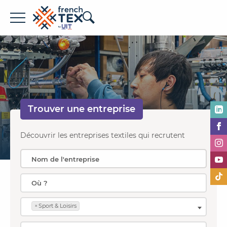
Offres d'emploi
Entreprises
Métiers
Trouver une
entreprise
Formations
À propos de French TEX
Découvrir les entreprises textiles qui recrutent
×
Sport & Loisirs
Espace recruteur