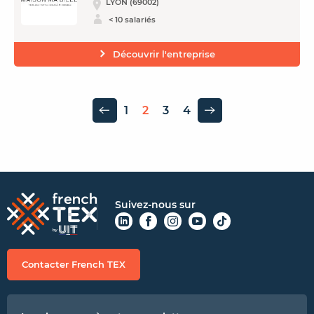
LYON (69002)
< 10 salariés
Découvrir l'entreprise
1
2
3
4
Page précédente
Page suivante
Suivez-nous sur
Contacter French TEX