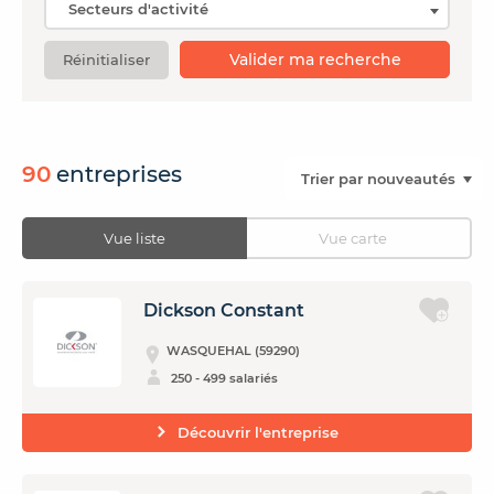
Valider ma recherche
Réinitialiser
CONTACTER FRENCH TEX
ACTUALITÉS
FOIRE AUX QUESTIONS
90
entreprises
Vue liste
Vue carte
Dickson Constant
WASQUEHAL (59290)
250 - 499 salariés
Découvrir l'entreprise