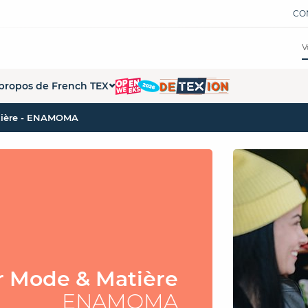
CO
propos de French TEX
tière - ENAMOMA
tions
ui sommes-nous ?
ations
 démarche French Tex
s formations
s partenaires
pace Presse
penWeeks
r Mode & Matière
ENAMOMA