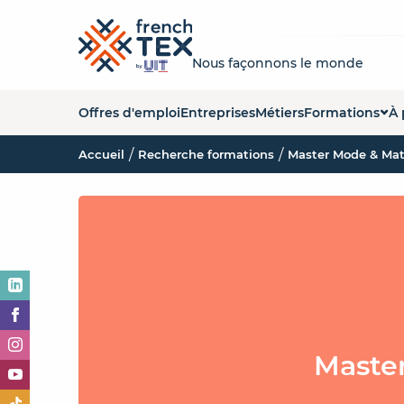
Nous façonnons le monde
Offres d'emploi
Entreprises
Métiers
Formations
À 
Accueil
Recherche formations
Master Mode & Ma
Liste des forma
Q
Carte des form
La
Organismes de
No
Es
O
Maste