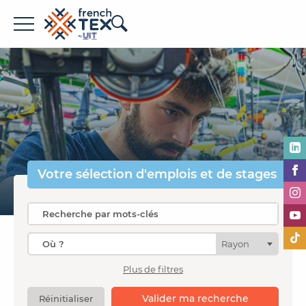
Offres d'emploi
Entreprises
Métiers
Formations
Votre sélection
d'emplois et de stages
À propos de French TEX
Rayon
Plus de filtres
Espace recruteur
Valider ma recherche
Réinitialiser