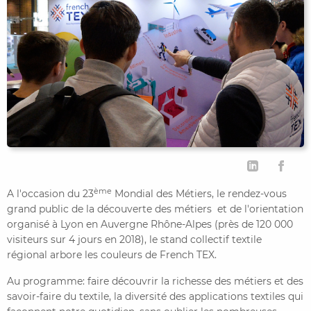
CONTACTER FRENCH TEX
ACTUALITÉS
FOIRE AUX QUESTIONS
ème
A l'occasion du 23
Mondial des Métiers, le rendez-vous
grand public de la découverte des métiers et de l'orientation
organisé à Lyon en Auvergne Rhône-Alpes (près de 120 000
visiteurs sur 4 jours en 2018), le stand collectif textile
régional arbore les couleurs de French TEX.
Au programme: faire découvrir la richesse des métiers et des
savoir-faire du textile, la diversité des applications textiles qui