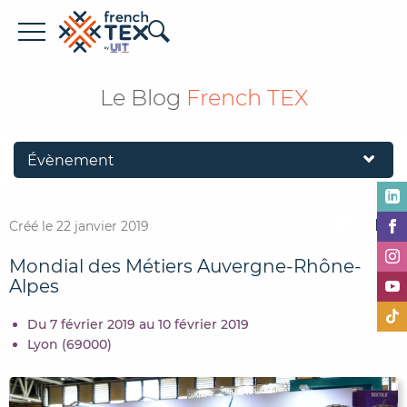
Offres d'emploi
Le Blog
French TEX
Entreprises
Métiers
Formations
Créé le 22 janvier 2019
Ajouter aux favoris
À propos de French TEX
Mondial des Métiers Auvergne-Rhône-
Alpes
Du 7 février 2019 au 10 février 2019
Lyon (69000)
Espace recruteur