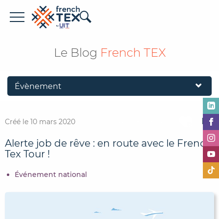
Offres d'emploi
Le Blog
French TEX
Entreprises
Métiers
Formations
Créé le 10 mars 2020
Ajouter aux favoris
À propos de French TEX
Alerte job de rêve : en route avec le French
Tex Tour !
Événement national
Espace recruteur