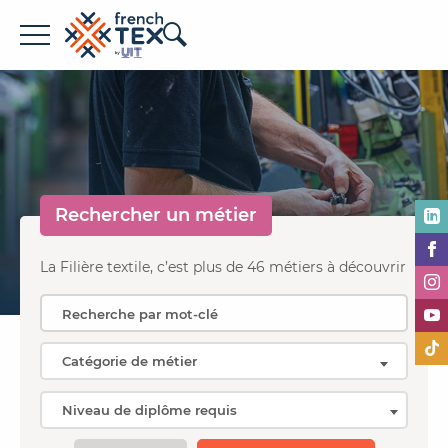
Offres d'emploi
Entreprises
Métiers
Rechercher un
métier
Formations
À propos de French TEX
La Filière textile, c’est plus de 46 métiers à découvrir
Espace recruteur